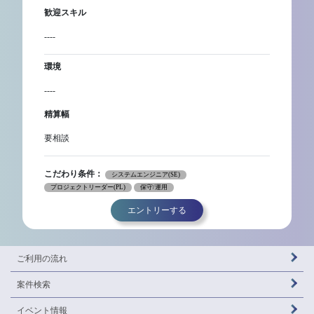
歓迎スキル
----
環境
----
精算幅
要相談
こだわり条件：
システムエンジニア(SE)
プロジェクトリーダー(PL)
保守/運用
エントリーする
ご利用の流れ
案件検索
イベント情報