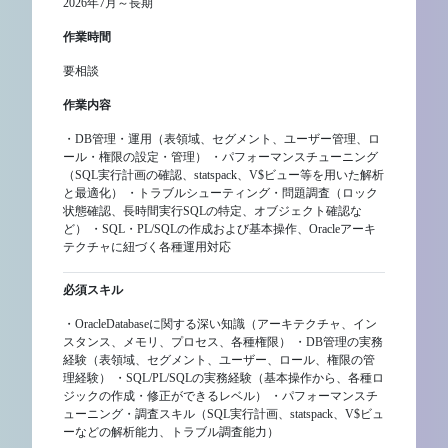
2026年7月～長期
作業時間
要相談
作業内容
・DB管理・運用（表領域、セグメント、ユーザー管理、ロ
ール・権限の設定・管理） ・パフォーマンスチューニング
（SQL実行計画の確認、statspack、V$ビュー等を用いた解析
と最適化） ・トラブルシューティング・問題調査（ロック
状態確認、長時間実行SQLの特定、オブジェクト確認な
ど） ・SQL・PL/SQLの作成および基本操作、Oracleアーキ
テクチャに紐づく各種運用対応
必須スキル
・OracleDatabaseに関する深い知識（アーキテクチャ、イン
スタンス、メモリ、プロセス、各種権限） ・DB管理の実務
経験（表領域、セグメント、ユーザー、ロール、権限の管
理経験） ・SQL/PL/SQLの実務経験（基本操作から、各種ロ
ジックの作成・修正ができるレベル） ・パフォーマンスチ
ューニング・調査スキル（SQL実行計画、statspack、V$ビュ
ーなどの解析能力、トラブル調査能力）