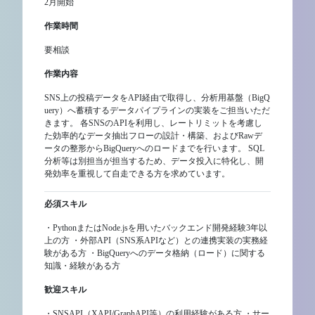
2月開始
作業時間
要相談
作業内容
SNS上の投稿データをAPI経由で取得し、分析用基盤（BigQ
uery）へ蓄積するデータパイプラインの実装をご担当いただ
きます。 各SNSのAPIを利用し、レートリミットを考慮し
た効率的なデータ抽出フローの設計・構築、およびRawデ
ータの整形からBigQueryへのロードまでを行います。 SQL
分析等は別担当が担当するため、データ投入に特化し、開
発効率を重視して自走できる方を求めています。
必須スキル
・PythonまたはNode.jsを用いたバックエンド開発経験3年以
上の方 ・外部API（SNS系APIなど）との連携実装の実務経
験がある方 ・BigQueryへのデータ格納（ロード）に関する
知識・経験がある方
歓迎スキル
・SNSAPI（XAPI/GraphAPI等）の利用経験がある方 ・サー