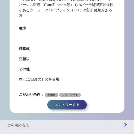
バーレス環境（CloudFunctions等）でのバッチ処理実装経験
がある方 ・データパイプライン（ETL）の設計経験がある
方
環境
----
精算幅
要相談
その他
PCはご自身のものを使用
こだわり条件：
新橋駅
フルリモート
エントリーする
ご利用の流れ