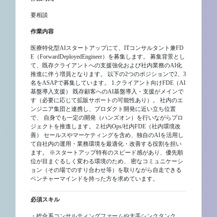
要相談
作業内容
医療特化型AIスタートアップにて、ITコンサルタント兼FD
E（ForwardDeployedEngineer）を募集します。 募集背景とし
て、既存クライアントへの支援強化および社内業務のAI化
推進に伴う増員となります。 以下の2つのポジションで2、3
名をASAPで募集しています。 1.クライアント向けFDE（AI
基盤導入支援） 既存顧客へのAI基盤導入・支援がメインで
す（必要に応じて拡販サポートの可能性あり）。 社内のエ
ンジニア集団と連携し、プロダクト開発に近い立ち位置
で、 自身でも一定の開発（ハンズオン）を行いながらプロ
ジェクトを推進します。 2.社内Ops/社内FDE（社内環境改
善） セールスやマーケティングを含め、独自のAIを活用し
て自社内の運用・業務環境を最適化・改善する役割を担い
ます。 ※スタートアップ特有のスピード感があり、優先順
位が目まぐるしく変わる環境のため、 密なコミュニケーシ
ョン（その場でのすり合わせ等）を取りながら自走できる
ベンチャーマインドを持った方を求めています。
必須スキル
・総合系コンサルティングファームや大手シンクタンク