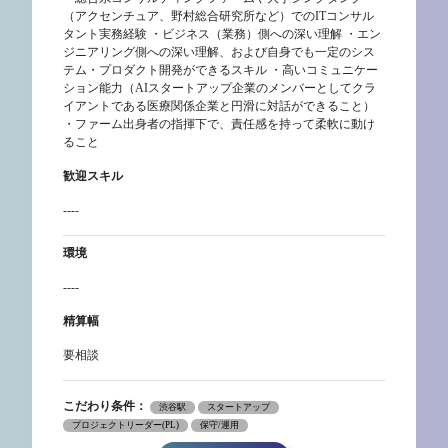
（アクセンチュア、野村総合研究所など）でのITコンサル
タント実務経験 ・ビジネス（業務）側への深い理解 ・エン
ジニアリング側への深い理解、および自身でも一定のシス
テム・プロダクト開発ができるスキル ・高いコミュニケー
ション能力（AIスタートアップ企業のメンバーとしてクラ
イアントである医療関係企業と円滑に対話ができること）
・ファーム出身者の指揮下で、責任感を持って柔軟に動け
ること
歓迎スキル
----
環境
----
精算幅
要相談
こだわり条件：
渋谷駅
スタートアップ
プロジェクトリーダー(PL)
保守/運用