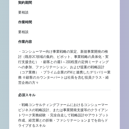
契約期間
要相談
作業時間
要相談
作業内容
・コンシューマー向け事業戦略の策定、新規事業開発の検
討（既存2C領域の集約、ピボット、事業戦略の具体化・実
行支援含む） ・顧客との週1～2回程度の定例ミーティング
への参加、ファシリテーション、および提案の戦略設計
（コア業務） ・プライム企業のPMと連携したデリバリー業
務 ※顧客のカウンターパートは社長を含む役員クラス・経
営企画の方々
必須スキル
・戦略コンサルティングファームにおけるコンシューマー
ビジネスの戦略設計、または事業開発支援等のクライアン
トワーク実務経験 ・完全自走して戦略設計やアウトプット
作成、経営層との折衝・ファシリテーションまでを自らド
ライブするスキル