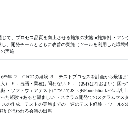
通じて、プロセス品質を向上させる施策の実施 ●施策例 ・ア
案し、開発チームとともに改善の実施（ツールを利用した環境
善の実施
5年 ２．CI/CDの経験 ３．テストプロセスを計画から最後
人） ５．言語・業種は問わない ６．（あればなおよい）困って
・ソフトウェアテストについてJSTQBFoundationレベル
った経験 ●あると望ましい ・スクラム開発でのスクラムマス
ースの作成、テストの実施までの一連のテスト経験 ・ツール
英語で行われる会議の出席