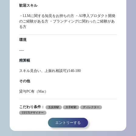
歓迎スキル
・LLMに関する知見をお持ちの方 ・AI導入プロダクト開発
のご経験がある方 ・ブランディングに関わったご経験があ
る方
環境
----
精算幅
スキル見合い、上振れ相談可)/140-180
その他
貸与PC有（Mac）
こだわり条件：
五反田駅
大手町駅
ディレクター
UI/UXデザイナー
エントリーする