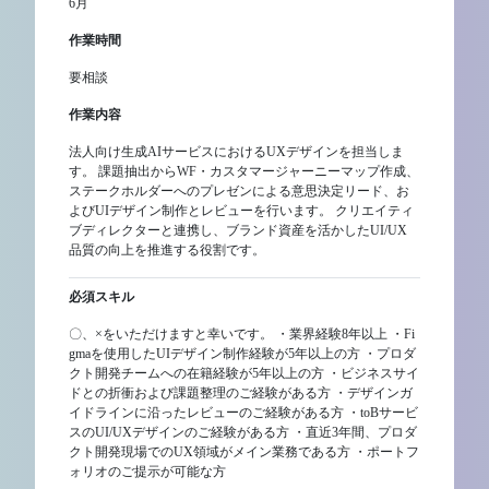
6月
作業時間
要相談
作業内容
法人向け生成AIサービスにおけるUXデザインを担当しま
す。 課題抽出からWF・カスタマージャーニーマップ作成、
ステークホルダーへのプレゼンによる意思決定リード、お
よびUIデザイン制作とレビューを行います。 クリエイティ
ブディレクターと連携し、ブランド資産を活かしたUI/UX
品質の向上を推進する役割です。
必須スキル
〇、×をいただけますと幸いです。 ・業界経験8年以上 ・Fi
gmaを使用したUIデザイン制作経験が5年以上の方 ・プロダ
クト開発チームへの在籍経験が5年以上の方 ・ビジネスサイ
ドとの折衝および課題整理のご経験がある方 ・デザインガ
イドラインに沿ったレビューのご経験がある方 ・toBサービ
スのUI/UXデザインのご経験がある方 ・直近3年間、プロダ
クト開発現場でのUX領域がメイン業務である方 ・ポートフ
ォリオのご提示が可能な方