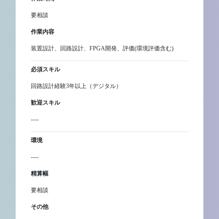
要相談
作業内容
装置設計、回路設計、FPGA開発、評価(環境評価含む)
必須スキル
回路設計経験3年以上（デジタル）
歓迎スキル
----
環境
----
精算幅
要相談
その他