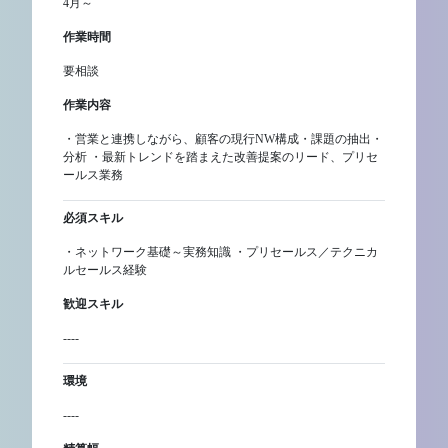
4月～
作業時間
要相談
作業内容
・営業と連携しながら、顧客の現行NW構成・課題の抽出・
分析 ・最新トレンドを踏まえた改善提案のリード、プリセ
ールス業務
必須スキル
・ネットワーク基礎～実務知識 ・プリセールス／テクニカ
ルセールス経験
歓迎スキル
----
環境
----