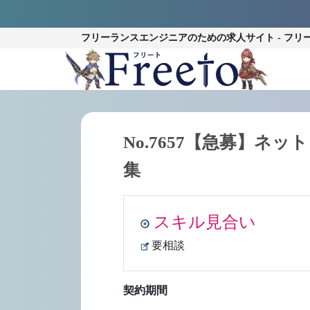
フリーランスエンジニアのための
求人サイト - フリ
No.7657【急募】ネッ
集
スキル見合い
要相談
契約期間