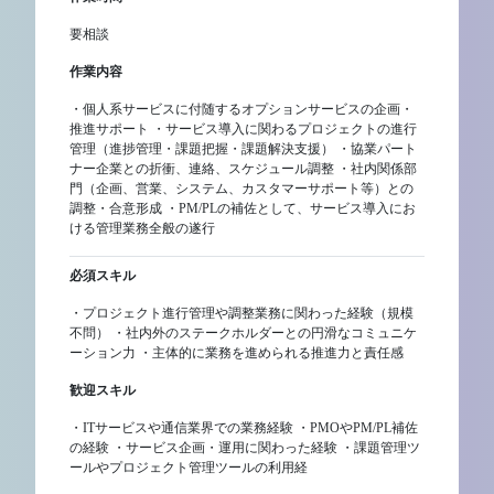
要相談
作業内容
・個人系サービスに付随するオプションサービスの企画・
推進サポート ・サービス導入に関わるプロジェクトの進行
管理（進捗管理・課題把握・課題解決支援） ・協業パート
ナー企業との折衝、連絡、スケジュール調整 ・社内関係部
門（企画、営業、システム、カスタマーサポート等）との
調整・合意形成 ・PM/PLの補佐として、サービス導入にお
ける管理業務全般の遂行
必須スキル
・プロジェクト進行管理や調整業務に関わった経験（規模
不問） ・社内外のステークホルダーとの円滑なコミュニケ
ーション力 ・主体的に業務を進められる推進力と責任感
歓迎スキル
・ITサービスや通信業界での業務経験 ・PMOやPM/PL補佐
の経験 ・サービス企画・運用に関わった経験 ・課題管理ツ
ールやプロジェクト管理ツールの利用経