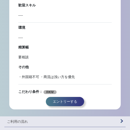
歓迎スキル
----
環境
----
精算幅
要相談
その他
・外国籍不可 ・商流は浅い方を優先
こだわり条件：
田町駅
エントリーする
ご利用の流れ