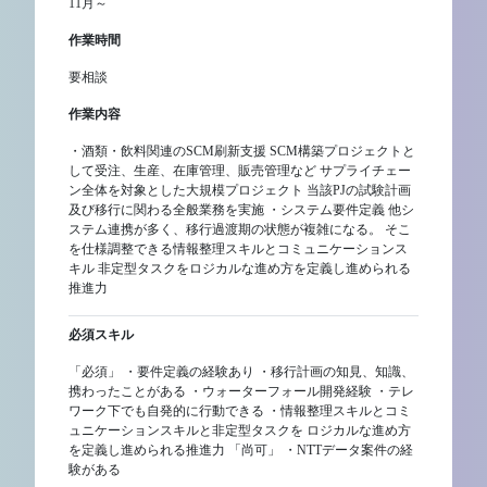
11月～
作業時間
要相談
作業内容
・酒類・飲料関連のSCM刷新支援 SCM構築プロジェクトと
して受注、生産、在庫管理、販売管理など サプライチェー
ン全体を対象とした大規模プロジェクト 当該PJの試験計画
及び移行に関わる全般業務を実施 ・システム要件定義 他シ
ステム連携が多く、移行過渡期の状態が複雑になる。 そこ
を仕様調整できる情報整理スキルとコミュニケーションス
キル 非定型タスクをロジカルな進め方を定義し進められる
推進力
必須スキル
「必須」 ・要件定義の経験あり ・移行計画の知見、知識、
携わったことがある ・ウォーターフォール開発経験 ・テレ
ワーク下でも自発的に行動できる ・情報整理スキルとコミ
ュニケーションスキルと非定型タスクを ロジカルな進め方
を定義し進められる推進力 「尚可」 ・NTTデータ案件の経
験がある