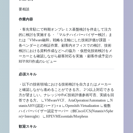
要相談
作業内容
・客先常駐にて時期オンプレミス基盤検討を伴走して注力
的に検討を実施する ・「マルチハイパーバイザー検討」ま
たは「VMware融和」戦略を主軸にした技術評価が課題 ・
各ベンダーとの検証作業、顧客内オフィスでの検討、技術
検討における資料作成などへの協力 ・仮想化技術検討をメ
ーカーとも確認しながら顧客対応を実施 ・顧客作成予定の
RFP/RFI作成のレビュー
必須スキル
・以下の技術領域における技術検討を自力またはメーカー
と確認しながら進めることができる方。 2つ以上対応できる
方が望ましい。ナレッジやPoC技術評価参画可否、実績を回
答できる方。 ∟VMwareVCF、AriaOperation/Automation ∟N
utanixAHV(認定ハード)＋α ∟Openshift-Virtualization ∟複数
ハイパーバイザー認定サーバー（例CiscoUCS(Nutanix/vSphe
re)+Intersight） ∟HPEVMEssentials/Morpheus
歓迎スキル