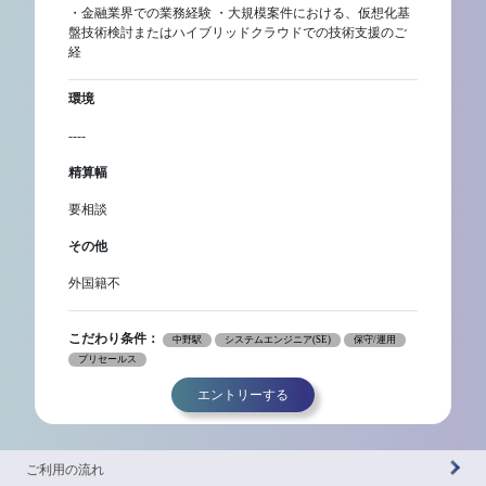
・金融業界での業務経験 ・大規模案件における、仮想化基
盤技術検討またはハイブリッドクラウドでの技術支援のご
経
環境
----
精算幅
要相談
その他
外国籍不
こだわり条件：
中野駅
システムエンジニア(SE)
保守/運用
プリセールス
エントリーする
ご利用の流れ