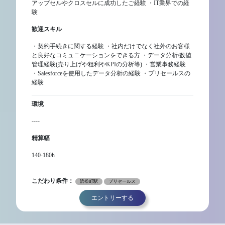
アップセルやクロスセルに成功したご経験 ・IT業界での経
験
歓迎スキル
・契約手続きに関する経験 ・社内だけでなく社外のお客様
と良好なコミュニケーションをできる方 ・データ分析/数値
管理経験(売り上げや粗利やKPIの分析等) ・営業事務経験
・Salesforceを使用したデータ分析の経験 ・プリセールスの
経験
環境
----
精算幅
140-180h
こだわり条件：
浜松町駅
プリセールス
エントリーする