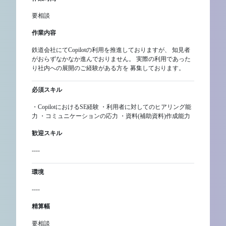
要相談
作業内容
鉄道会社にてCopilotの利用を推進しておりますが、 知見者
がおらずなかなか進んでおりません。 実際の利用であった
り社内への展開のご経験がある方を 募集しております。
必須スキル
・CopilotにおけるSE経験 ・利用者に対してのヒアリング能
力 ・コミュニケーションの応力 ・資料(補助資料)作成能力
歓迎スキル
----
環境
----
精算幅
要相談