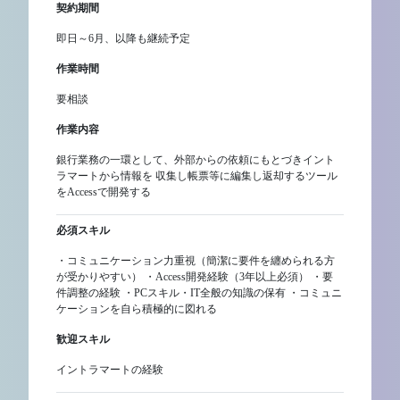
契約期間
即日～6月、以降も継続予定
作業時間
要相談
作業内容
銀行業務の一環として、外部からの依頼にもとづきイント
ラマートから情報を 収集し帳票等に編集し返却するツール
をAccessで開発する
必須スキル
・コミュニケーション力重視（簡潔に要件を纏められる方
が受かりやすい） ・Access開発経験（3年以上必須） ・要
件調整の経験 ・PCスキル・IT全般の知識の保有 ・コミュニ
ケーションを自ら積極的に図れる
歓迎スキル
イントラマートの経験