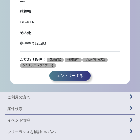
----
精算幅
140-180h
その他
案件番号125293
こだわり条件：
茅場町駅
外国籍可
プログラマ(PG)
システムエンジニア(SE)
エントリーする
ご利用の流れ
案件検索
イベント情報
フリーランスを
検討中の方へ