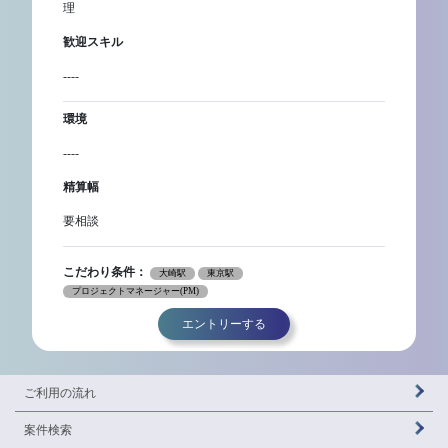
理
歓迎スキル
----
環境
----
精算幅
要相談
こだわり条件：
大崎駅
東京駅
プロジェクトマネージャー(PM)
エントリーする
ご利用の流れ
案件検索