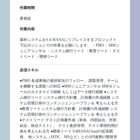
作業時間
要相談
作業内容
基幹システムをS４/HANAにリプレイスするプロジェクト
下記ポジションでの作業をお願いします。 ・PMO ・MMジ
ュニアコンサル ・システム移行リード ・教育リード ・テス
トリード ・開発リード
必須スキル
●PMO 各成果物の進捗状況のフォロー、 課題管理、チーム
を横断する課題への対応 ●MMジュニアコンサル MMモジュ
ールのカスタマイズ経験 もしくはデータ移行経験 ●システ
ム移行リード システム移行方針書、計画書の作成経験 シス
テム切替計画やコンテンジェンシープランを 考えらえる方
●教育リード システム移行方針書、計画書の作成経験 シス
テム切替計画やコンテンジェンシープランを 考えらえる方
●テストリード テスト計画書作成（単体、内部結合、外部
結合、統合テスト）、 テスト進捗管理、テスト環境利用計
画を考えられる方 ●開発リード S/4HANACloudの拡張開
発、 他システム（SFDC、MSなど）とのAPI連携の開発管