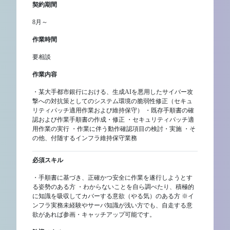
契約期間
8月～
作業時間
要相談
作業内容
・某大手都市銀行における、生成AIを悪用したサイバー攻
撃への対抗策としてのシステム環境の脆弱性修正（セキュ
リティパッチ適用作業および維持保守） ・既存手順書の確
認および作業手順書の作成・修正 ・セキュリティパッチ適
用作業の実行 ・作業に伴う動作確認項目の検討・実施 ・そ
の他、付随するインフラ維持保守業務
必須スキル
・手順書に基づき、正確かつ安全に作業を遂行しようとす
る姿勢のある方 ・わからないことを自ら調べたり、積極的
に知識を吸収してカバーする意欲（やる気）のある方 ※イ
ンフラ実務未経験やサーバ知識が浅い方でも、自走する意
欲があれば参画・キャッチアップ可能です。