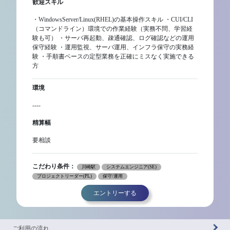
歓迎スキル
・WindowsServer/Linux(RHEL)の基本操作スキル ・CUI/CLI
（コマンドライン）環境での作業経験（実務不問、学習経
験も可） ・サーバ再起動、疎通確認、ログ確認などの運用
保守経験 ・運用監視、サーバ運用、インフラ保守の実務経
験 ・手順書ベースの定型業務を正確にミスなく実施できる
方
環境
----
精算幅
要相談
こだわり条件：
川崎駅
システムエンジニア(SE)
プロジェクトリーダー(PL)
保守/運用
エントリーする
ご利用の流れ