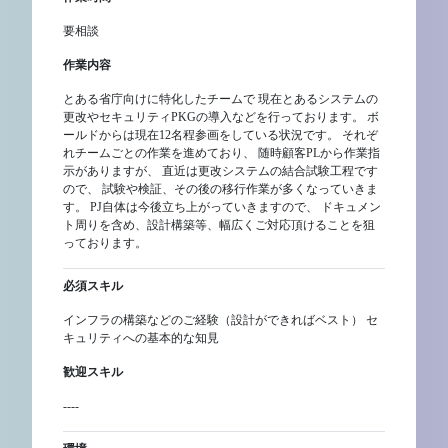
要相談
作業内容
とある省庁向けに特化したチームで 現在とあるシステムの
更改やセキュリティPKGの導入などを行っております。 ボ
ールドからは現在12名程参画をしている状況です。 それぞ
れチームごとの作業を進めており、 随時顧客PLから作業指
示がありますが、 直近は更改システムの結合試験工程です
ので、 試験や検証、その後の移行作業が多くなっていきま
す。 PJ自体は今後立ち上がっていきますので、 ドキュメン
ト周りを含め、設計構築等、幅広くご対応頂けることを狙
っております。
必須スキル
インフラの構築などのご経験（設計ができればベスト） セ
キュリティへの基本的な知見
歓迎スキル
----