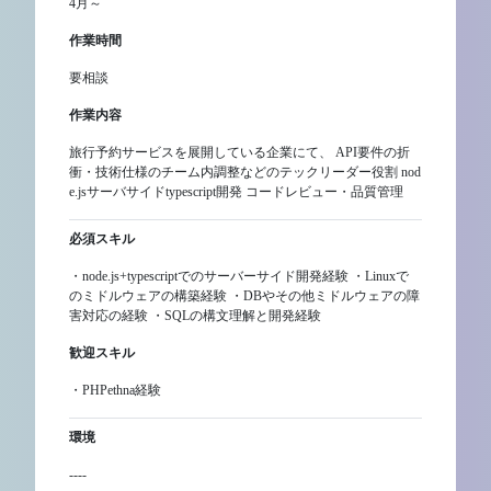
4月～
作業時間
要相談
作業内容
旅行予約サービスを展開している企業にて、 API要件の折
衝・技術仕様のチーム内調整などのテックリーダー役割 nod
e.jsサーバサイドtypescript開発 コードレビュー・品質管理
必須スキル
・node.js+typescriptでのサーバーサイド開発経験 ・Linuxで
のミドルウェアの構築経験 ・DBやその他ミドルウェアの障
害対応の経験 ・SQLの構文理解と開発経験
歓迎スキル
・PHPethna経験
環境
----