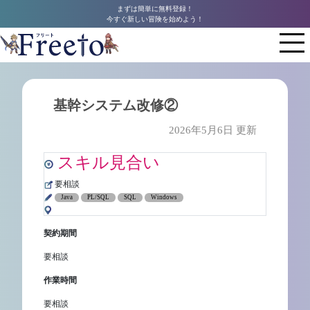
まずは簡単に無料登録！
今すぐ新しい冒険を始めよう！
基幹システム改修②
2026年5月6日 更新
スキル見合い
要相談
Java
PL/SQL
SQL
Windows
契約期間
要相談
作業時間
要相談