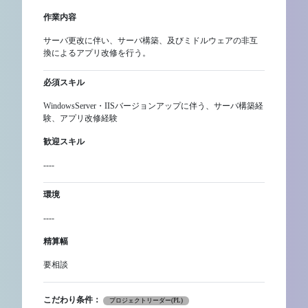
作業内容
サーバ更改に伴い、サーバ構築、及びミドルウェアの非互
換によるアプリ改修を行う。
必須スキル
WindowsServer・IISバージョンアップに伴う、サーバ構築経
験、アプリ改修経験
歓迎スキル
----
環境
----
精算幅
要相談
こだわり条件：
プロジェクトリーダー(PL)