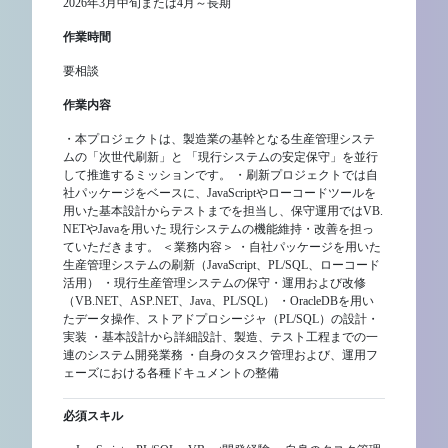
2026年3月中旬または4月～長期
作業時間
要相談
作業内容
・本プロジェクトは、製造業の基幹となる生産管理システ
ムの「次世代刷新」と 「現行システムの安定保守」を並行
して推進するミッションです。 ・刷新プロジェクトでは自
社パッケージをベースに、JavaScriptやローコードツールを
用いた基本設計からテストまでを担当し、保守運用ではVB.
NETやJavaを用いた 現行システムの機能維持・改善を担っ
ていただきます。 ＜業務内容＞ ・自社パッケージを用いた
生産管理システムの刷新（JavaScript、PL/SQL、ローコード
活用） ・現行生産管理システムの保守・運用および改修
（VB.NET、ASP.NET、Java、PL/SQL） ・OracleDBを用い
たデータ操作、ストアドプロシージャ（PL/SQL）の設計・
実装 ・基本設計から詳細設計、製造、テスト工程までの一
連のシステム開発業務 ・自身のタスク管理および、運用フ
ェーズにおける各種ドキュメントの整備
必須スキル