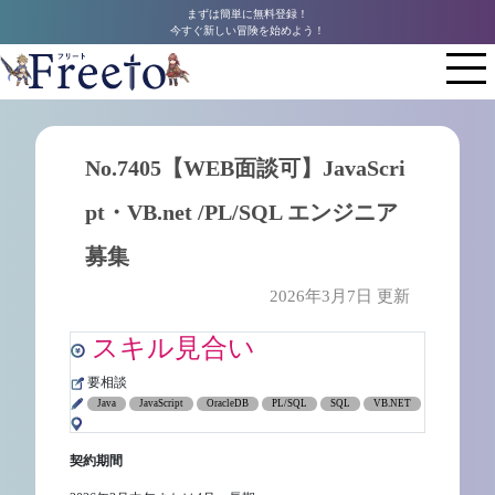
まずは簡単に無料登録！
今すぐ新しい冒険を始めよう！
No.7405【WEB面談可】JavaScri
pt・VB.net /PL/SQL エンジニア
募集
2026年3月7日 更新
スキル見合い
要相談
Java
JavaScript
OracleDB
PL/SQL
SQL
VB.NET
契約期間