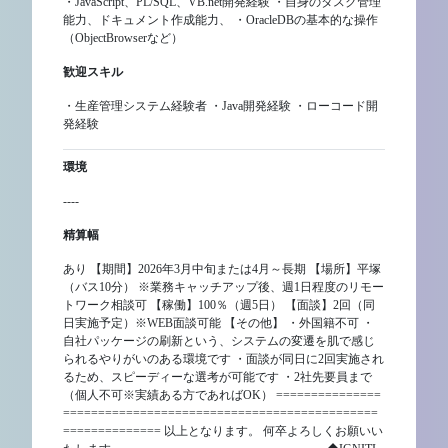
・JavaScript、PL/SQL、VB.net開発経験 ・自身のタスク管理
能力、ドキュメント作成能力、 ・OracleDBの基本的な操作
（ObjectBrowserなど）
歓迎スキル
・生産管理システム経験者 ・Java開発経験 ・ローコード開
発経験
環境
----
精算幅
あり 【期間】2026年3月中旬または4月～長期 【場所】平塚
（バス10分） ※業務キャッチアップ後、週1日程度のリモー
トワーク相談可 【稼働】100％（週5日） 【面談】2回（同
日実施予定）※WEB面談可能 【その他】 ・外国籍不可 ・
自社パッケージの刷新という、システムの変遷を肌で感じ
られるやりがいのある環境です ・面談が同日に2回実施され
るため、スピーディーな選考が可能です ・2社先要員まで
（個人不可※実績ある方であればOK） ===============
=============================================
============== 以上となります。 何卒よろしくお願いい