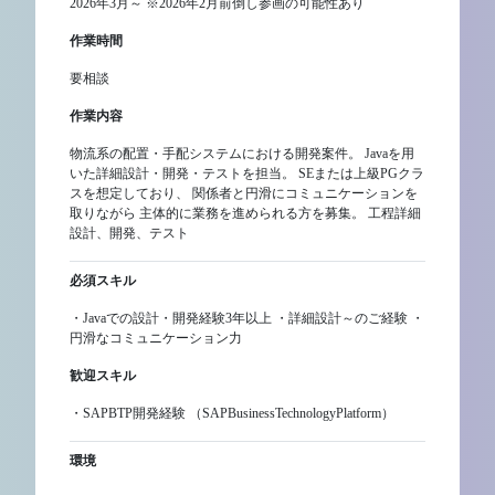
2026年3月～ ※2026年2月前倒し参画の可能性あり
作業時間
要相談
作業内容
物流系の配置・手配システムにおける開発案件。 Javaを用
いた詳細設計・開発・テストを担当。 SEまたは上級PGクラ
スを想定しており、 関係者と円滑にコミュニケーションを
取りながら 主体的に業務を進められる方を募集。 工程詳細
設計、開発、テスト
必須スキル
・Javaでの設計・開発経験3年以上 ・詳細設計～のご経験 ・
円滑なコミュニケーション力
歓迎スキル
・SAPBTP開発経験 （SAPBusinessTechnologyPlatform）
環境