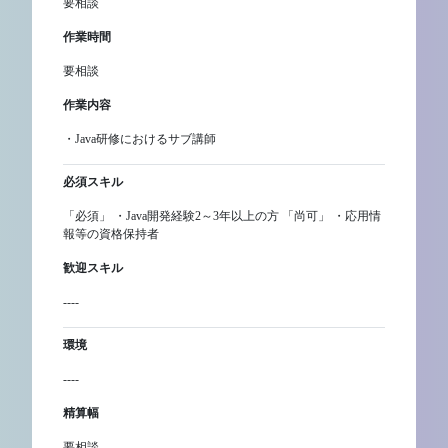
要相談
作業時間
要相談
作業内容
・Java研修におけるサブ講師
必須スキル
「必須」 ・Java開発経験2～3年以上の方 「尚可」 ・応用情
報等の資格保持者
歓迎スキル
----
環境
----
精算幅
要相談