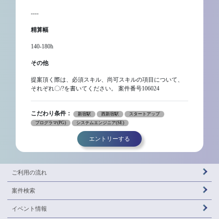
----
精算幅
140-180h
その他
提案頂く際は、必須スキル、尚可スキルの項目について、
それぞれ〇/?を書いてください。 案件番号106024
こだわり条件：
新宿駅
西新宿駅
スタートアップ
プログラマ(PG)
システムエンジニア(SE)
エントリーする
ご利用の流れ
案件検索
イベント情報