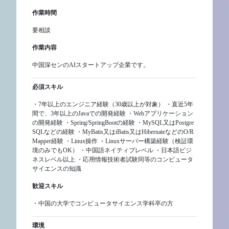
作業時間
要相談
作業内容
中国深センのAIスタートアップ企業です。
必須スキル
・7年以上のエンジニア経験（30歳以上が対象） ・直近5年
間で、3年以上のJavaでの開発経験 ・Webアプリケーション
の開発経験 ・Spring/SpringBootの経験 ・MySQL又はPostgre
SQLなどの経験 ・MyBatis又はiBatis又はHibernateなどのO/R
Mapper経験 ・Linux操作 ・Linuxサーバー構築経験（検証環
境のみでもOK） ・中国語ネイティブレベル ・日本語ビジ
ネスレベル以上 ・応用情報技術者試験同等のコンピュータ
サイエンスの知識
歓迎スキル
・中国の大学でコンピュータサイエンス学科卒の方
環境