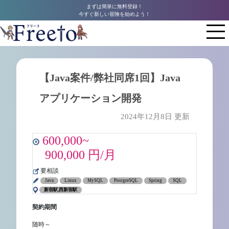
まずは簡単に無料登録！
今すぐ新しい冒険を始めよう！
【Java案件/弊社同席1回】Java
アプリケーション開発
2024年12月8日 更新
600,000~
900,000 円/月
要相談
Java
Linux
MySQL
PostgreSQL
Spring
SQL
新宿駅,西新宿駅
契約期間
随時～