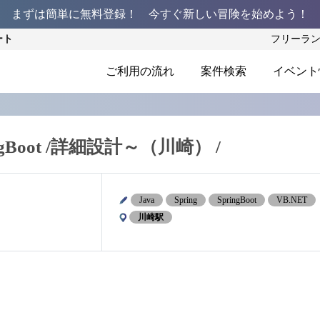
まずは簡単に無料登録！ 今すぐ新しい冒険を始めよう！
ート
フリーラ
ご利用の流れ
案件検索
イベント
ingBoot /詳細設計～（川崎） /
Java
Spring
SpringBoot
VB.NET
川崎駅