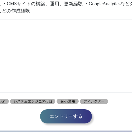
 ・CMSサイトの構築、運用、更新経験 ・GoogleAnalytic
などの作成経験
G)
システムエンジニア(SE)
保守/運用
ディレクター
エントリーする