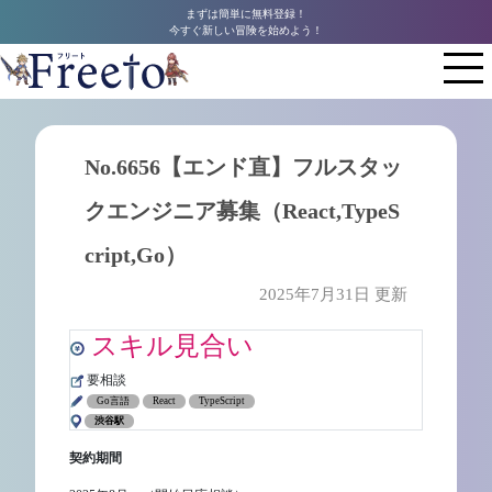
まずは簡単に無料登録！
今すぐ新しい冒険を始めよう！
No.6656【エンド直】フルスタッ
クエンジニア募集（React,TypeS
cript,Go）
2025年7月31日 更新
スキル見合い
要相談
Go言語
React
TypeScript
渋谷駅
契約期間