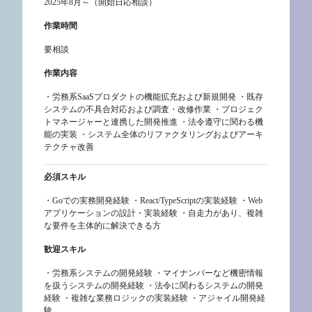
2025年8月～（開始日応相談）
作業時間
要相談
作業内容
・労務系SaaSプロダクトの機能拡充および新規開発 ・既存
システムの不具合対応および調査・改修作業 ・プロジェク
トマネージャーと連携した開発推進 ・法令遵守に関わる機
能の実装 ・システム全体のリファクタリングおよびアーキ
テクチャ改善
必須スキル
・Goでの実務開発経験 ・React/TypeScriptの実装経験 ・Web
アプリケーションの設計・実装経験 ・自走力があり、複雑
な要件を主体的に解決できる方
歓迎スキル
・労務系システムの開発経験 ・マイナンバーなど機密情報
を扱うシステムの開発経験 ・法令に関わるシステムの開発
経験 ・複雑な業務ロジックの実装経験 ・アジャイル開発経
験