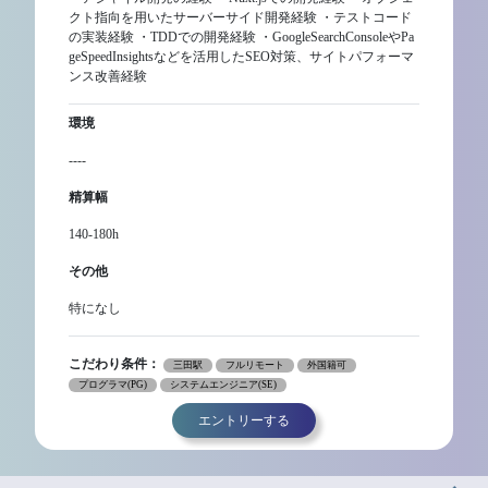
クト指向を用いたサーバーサイド開発経験 ・テストコード
の実装経験 ・TDDでの開発経験 ・GoogleSearchConsoleやPa
geSpeedInsightsなどを活用したSEO対策、サイトパフォーマ
ンス改善経験
環境
----
精算幅
140-180h
その他
特になし
こだわり条件：
三田駅
フルリモート
外国籍可
プログラマ(PG)
システムエンジニア(SE)
エントリーする