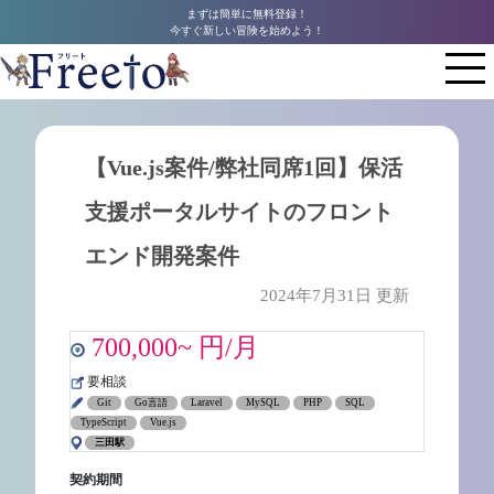
まずは簡単に無料登録！
今すぐ新しい冒険を始めよう！
【Vue.js案件/弊社同席1回】保活
支援ポータルサイトのフロント
エンド開発案件
2024年7月31日 更新
700,000~ 円/月
要相談
Git
Go言語
Laravel
MySQL
PHP
SQL
TypeScript
Vue.js
三田駅
契約期間