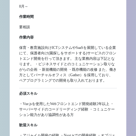
8月～
作業時間
要相談
作業内容
保育・教育施設向けICTシステムやSaaSを展開している企業
にて、保護者向け(園探しをサポートする)サービスのフロン
トエンド開発を行って頂きます。 主な業務内容は下記とな
ります。 ・ビジネスサイドとのコミュニケーション取りな
がらの企画 ・新規機能の開発 ・既存機能の改修 また、働き
方としてバーチャルオフィス（Gather）を採用しており、
ペアプログラミングでの開発も取り入れております。
必須スキル
・Vue.jsを使用したWebフロントエンド開発経験2年以上 ・
サーバーサイドのコードリーディング経験 ・コミュニケー
ション能力があり協調性がある方
歓迎スキル
・アジャイル開発の経験 ・Nuxt.jsでの開発経験 ・オブジェ