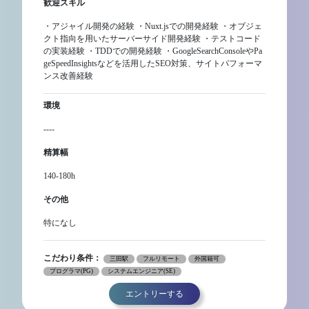
歓迎スキル
・アジャイル開発の経験 ・Nuxt.jsでの開発経験 ・オブジェ
クト指向を用いたサーバーサイド開発経験 ・テストコード
の実装経験 ・TDDでの開発経験 ・GoogleSearchConsoleやPa
geSpeedInsightsなどを活用したSEO対策、サイトパフォーマ
ンス改善経験
環境
----
精算幅
140-180h
その他
特になし
こだわり条件：
三田駅
フルリモート
外国籍可
プログラマ(PG)
システムエンジニア(SE)
エントリーする