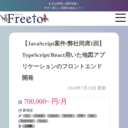
まずは簡単に無料登録！
今すぐ新しい冒険を始めよう！
【JavaScript案件/弊社同席1回】
TypeScript/React用いた地図アプ
リケーションのフロントエンド
開発
2024年7月25日 更新
700,000~ 円/月
要相談
Git
Go言語
Laravel
MySQL
PHP
SQL
TypeScript
Vue.js
三田駅