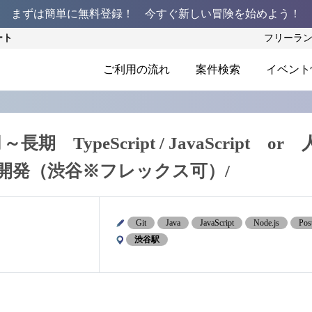
まずは簡単に無料登録！ 今すぐ新しい冒険を始めよう！
ート
フリーラ
ご利用の流れ
案件検索
イベント
 TypeScript / JavaScript or 
開発（渋谷※フレックス可）/
Git
Java
JavaScript
Node.js
Pos
渋谷駅