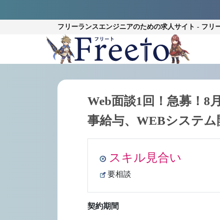
フリーランスエンジニアのための
求人サイト - フリ
Web面談1回！急募！8月～長期
事給与、WEBシステム
スキル見合い
要相談
契約期間