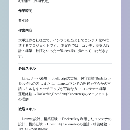
8月開始（長期予定）
作業時間
要相談
作業内容
大手証券会社様にて、インフラ担当としてコンテナ化を推
進するプロジェクトです。 本案件では、コンテナ基盤の設
計・構築・検証といった一連の作業に携わっていただきま
す。
必須スキル
・Linuxサーバ経験 ・ShellScriptの実装、保守経験(Bash,Ksh)
をお持ちの方 →または、Linuxコマンドの理解＋何らかの言
語スキルをキャッチアップが可能な方 ・コンテナの構築、
運用経験 →Dockerfile,OpenShift(Kubernetes)のマニフェスト
の理解
歓迎スキル
・Linuxの設計、構築経験 ・Dockerfileを利用したコンテナの
設計、構築経験 ・OpenShift(Kubernetes)の設計・構築経験 ・
JP1/AJSの業務経験