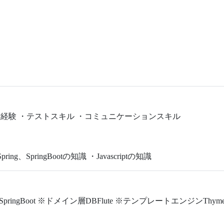
操作経験 ・テストスキル ・コミュニケーションスキル
、SpringBootの知識 ・Javascriptの知識
QL FWSpringBoot ※ドメイン層DBFlute ※テンプレートエンジンThy