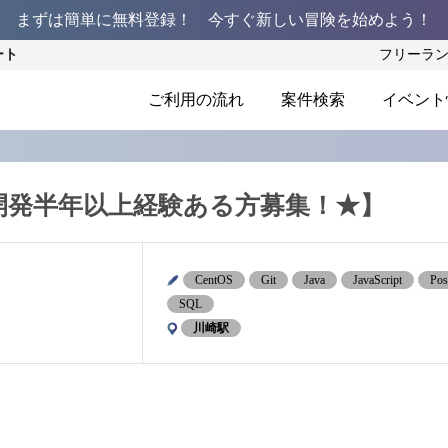
まずは簡単に無料登録！ 今すぐ新しい冒険を始めよう！
ート
フリーラ
ご利用の流れ
案件検索
イベント
a開発半年以上経験ある方募集！★】
CentOS
Git
Java
JavaScript
Pos
SQL
川崎駅