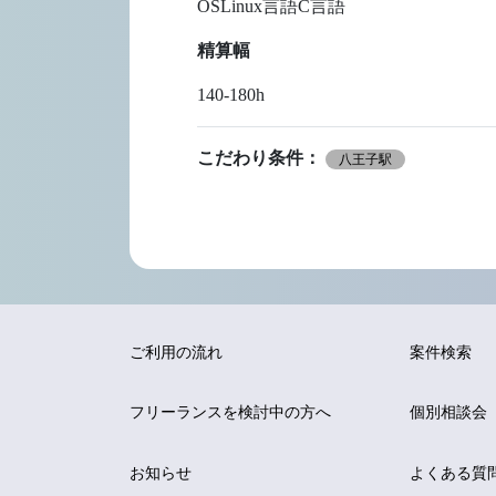
OSLinux言語C言語
精算幅
140-180h
こだわり条件：
八王子駅
ご利用の流れ
案件検索
フリーランスを
検討中の方へ
個別相談会
お知らせ
よくある質