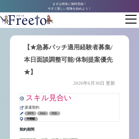
まずは簡単に無料登録！
今すぐ新しい冒険を始めよう！
【★急募パッチ適用経験者募集/
本日面談調整可能/体制提案優先
★】
2026年6月30日 更新
スキル見合い
派遣契約
AWS
Java
SQL
中野駅
契約期間