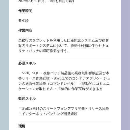
2026年8月~（9月、10月も検討可能）
作業時間
要相談
作業内容
某銀行のタブレットを利用した口座開設システム及び顧客
案内サポートシステムにおいて、脆弱性検知に伴うセキュ
リティパッチの適応作業を行う。
必須スキル
・Shell、SQL ・改修パッチ納品後の業務無影響検証及び本
番リリース作業経験 ・AWS上でのコンテナアプリケーショ
ンの適応作業経験（コマンドレベル） ・能動的にコミュニ
ケーションが取れる方 ・主体的に作業実施ができる方
歓迎スキル
・iPadOS向けのスマートフォンアプリ開発・リリース経験
・インターネットバンキング開発経験
環境