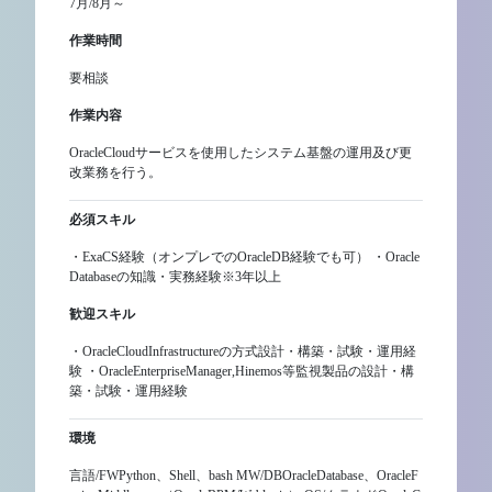
7月/8月～
作業時間
要相談
作業内容
OracleCloudサービスを使用したシステム基盤の運用及び更
改業務を行う。
必須スキル
・ExaCS経験（オンプレでのOracleDB経験でも可） ・Oracle
Databaseの知識・実務経験※3年以上
歓迎スキル
・OracleCloudInfrastructureの方式設計・構築・試験・運用経
験 ・OracleEnterpriseManager,Hinemos等監視製品の設計・構
築・試験・運用経験
環境
言語/FWPython、Shell、bash MW/DBOracleDatabase、OracleF