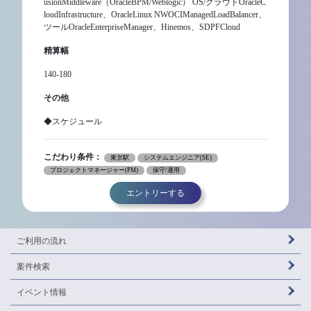
usionMiddleware（OracleBPM/Weblogic） OS/クラウドOracleC
loudInfrastructure、OracleLinux NWOCIManagedLoadBalancer、
ツールOracleEnterpriseManager、Hinemos、SDPFCloud
精算幅
140-180
その他
◆スケジュール
こだわり条件：
東京駅
システムエンジニア(SE)
プロジェクトマネージャー(PM)
保守/運用
エントリーする
ご利用の流れ
案件検索
イベント情報