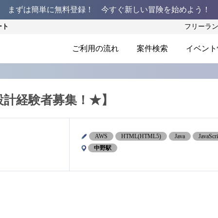
まずは簡単に無料登録！ 今すぐ新しい冒険を始めよう！
ート
フリーラ
ご利用の流れ
案件検索
イベント
本設計経験者募集！★】
AWS
HTML(HTML5)
Java
JavaScri
中野駅