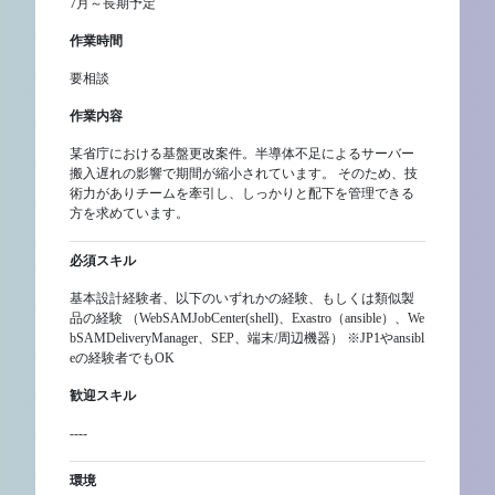
7月～長期予定
作業時間
要相談
作業内容
某省庁における基盤更改案件。半導体不足によるサーバー
搬入遅れの影響で期間が縮小されています。 そのため、技
術力がありチームを牽引し、しっかりと配下を管理できる
方を求めています。
必須スキル
基本設計経験者、以下のいずれかの経験、もしくは類似製
品の経験 （WebSAMJobCenter(shell)、Exastro（ansible）、We
bSAMDeliveryManager、SEP、端末/周辺機器） ※JP1やansibl
eの経験者でもOK
歓迎スキル
----
環境