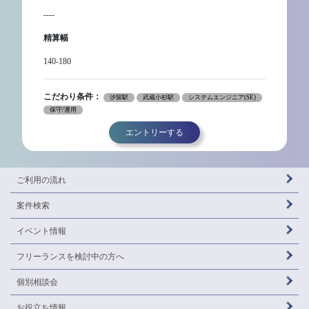
----
精算幅
140-180
こだわり条件：
汐留駅
武蔵小杉駅
システムエンジニア(SE)
保守/運用
エントリーする
ご利用の流れ
案件検索
イベント情報
フリーランスを
検討中の方へ
個別相談会
お役立ち情報