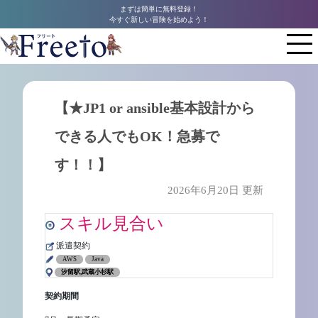
まずは簡単に無料登録！
今すぐ新しい冒険を始めよう！
【★JP1 or ansible基本設計から
できる人でもOK！急募で
す！！】
2026年6月20日 更新
スキル見合い
派遣契約
AWS
Java
汐留駅,武蔵小杉駅
契約期間