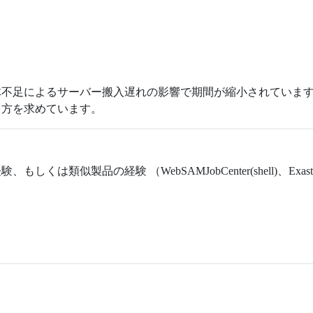
不足によるサーバー搬入遅れの影響で期間が縮小されています
る方を求めています。
似製品の経験 （WebSAMJobCenter(shell)、Exastro（ans