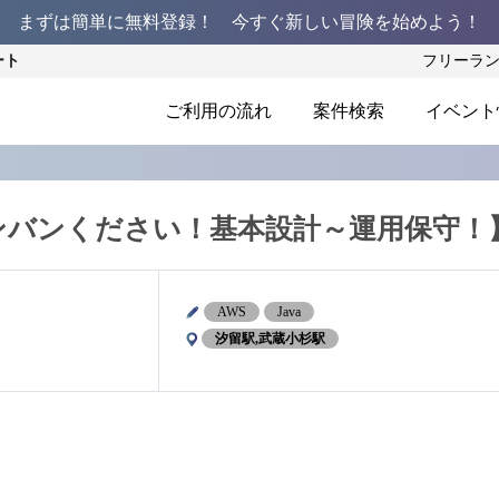
まずは簡単に無料登録！ 今すぐ新しい冒険を始めよう！
ート
フリーラ
ご利用の流れ
案件検索
イベント
ンバンください！基本設計～運用保守！
AWS
Java
汐留駅,武蔵小杉駅