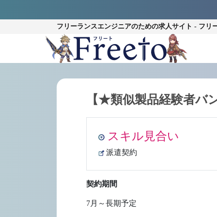
フリーランスエンジニアのための
求人サイト - フリ
【★類似製品経験者バ
スキル見合い
派遣契約
契約期間
7月～長期予定