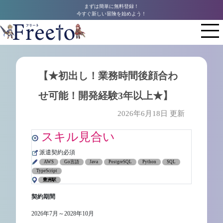
まずは簡単に無料登録！
今すぐ新しい冒険を始めよう！
【★初出し！業務時間後顔合わ
せ可能！開発経験3年以上★】
2026年6月18日 更新
スキル見合い
派遣契約必須
AWS
Go言語
Java
PostgreSQL
Python
SQL
TypeScript
豊洲駅
契約期間
2026年7月～2028年10月