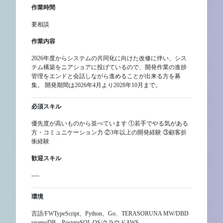
作業時間
要相談
作業内容
2026年度からシステムの共同化に向けた改修に伴い、シス
テム構築をニアショアに投げているので、開発作業の進捗
管理をエンドと会話しながら進めることが出来る方を募
集。 開発期間は2026年4月より2028年10月まで。
必須スキル
優先度が高いものから並べています ①若手でやる気がある
方・コミュニケーション力 ②3年以上の開発経験 ③顧客折
衝経験
歓迎スキル
----
環境
言語/FWTypeScript、Python、Go、TERASORUNA MW/DBD
ynamoDB、PostgreSQL OS/クラウドAWS