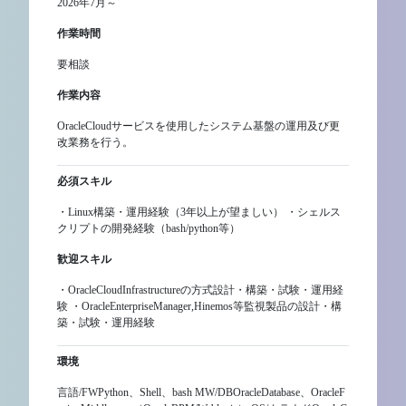
2026年7月～
作業時間
要相談
作業内容
OracleCloudサービスを使用したシステム基盤の運用及び更
改業務を行う。
必須スキル
・Linux構築・運用経験（3年以上が望ましい） ・シェルス
クリプトの開発経験（bash/python等）
歓迎スキル
・OracleCloudInfrastructureの方式設計・構築・試験・運用経
験 ・OracleEnterpriseManager,Hinemos等監視製品の設計・構
築・試験・運用経験
環境
言語/FWPython、Shell、bash MW/DBOracleDatabase、OracleF