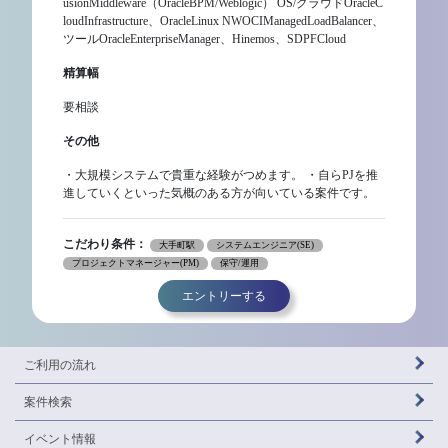
usionMiddleware（OracleBPM/Weblogic） OS/クラウドOracleC
loudInfrastructure、OracleLinux NWOCIManagedLoadBalancer、
ツールOracleEnterpriseManager、Hinemos、SDPFCloud
精算幅
要相談
その他
・大規模システムで貴重な経験がつめます。 ・自らPJを推
進していくといった気概のある方が向いている案件です。
こだわり条件：
大手町駅
システムエンジニア(SE)
プロジェクトマネージャー(PM)
保守/運用
エントリーする
ご利用の流れ
案件検索
イベント情報