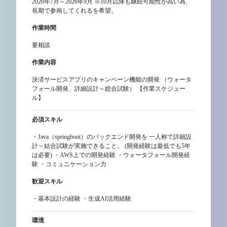
2026年7月～2026年9月 ※10月以降も継続可能性が高い為、
長期で参画してくれるを希望。
作業時間
要相談
作業内容
決済サービスアプリのキャンペーン機能の開発 （ウォータ
フォール開発、詳細設計～総合試験） 【作業スケジュー
ル】
必須スキル
・Java（springboot）のバックエンド開発を 一人称で詳細設
計～結合試験が実施できること。 (開発経験は最低でも5年
は必要) ・AWS上での開発経験 ・ウォータフォール開発経
験 ・コミュニケーション力
歓迎スキル
・基本設計の経験 ・生成AI活用経験
環境