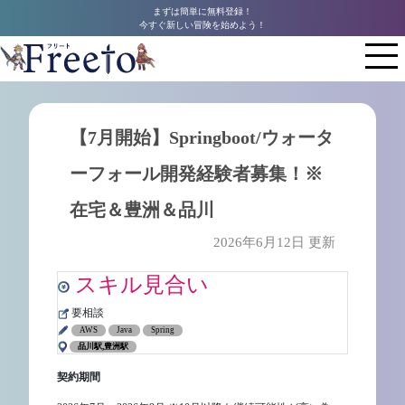
まずは簡単に無料登録！
今すぐ新しい冒険を始めよう！
【7月開始】Springboot/ウォータ
ーフォール開発経験者募集！※
在宅＆豊洲＆品川
2026年6月12日 更新
スキル見合い
要相談
AWS
Java
Spring
品川駅,豊洲駅
契約期間