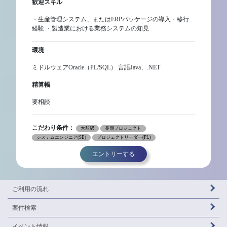
歓迎スキル
・生産管理システム、またはERPパッケージの導入・移行
経験 ・製造業における業務システムの知見
環境
ミドルウェアOracle（PL/SQL） 言語Java、.NET
精算幅
要相談
こだわり条件：
大船駅
長期プロジェクト
システムエンジニア(SE)
プロジェクトリーダー(PL)
エントリーする
ご利用の流れ
案件検索
イベント情報