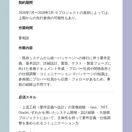
契約期間
2026年7月〜2028年5月 ※プロジェクトの進捗によっては、
上期からの先行参画の可能性もあり。
作業時間
要相談
作業内容
・既存システムから統一パッケージへの移行に伴う要件定
義、基本設計、詳細設計、製造、テスト ・製造フェーズに
向けた各種ドキュメント作成 ・プロパー社員や関係各所と
の仕様調整・コミュニケーション ※パッケージの知識は、
参画後にプロパー社員から伝授・フォローがあるため、事
前の経験は不問です。
必須スキル
・上流工程（要件定義〜設計）の実務経験 ・Java、.NET、
Oracleいずれかを用いたシステム開発・設計経験 ・大規模
プロジェクトにおいて、主体性を持って要件定義・仕様調
整を進められるコミュニケーション力