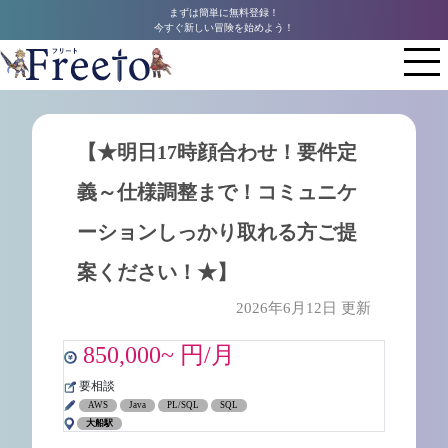
まずは簡単に無料登録！
今すぐ新しい冒険を始めよう！
【★明日17時顔合わせ！要件定
義～仕様調整まで！コミュニケ
ーションしっかり取れる方ご提
案ください！★】
2026年6月12日 更新
850,000~ 円/月
要相談
AWS
Java
PL/SQL
SQL
大船駅