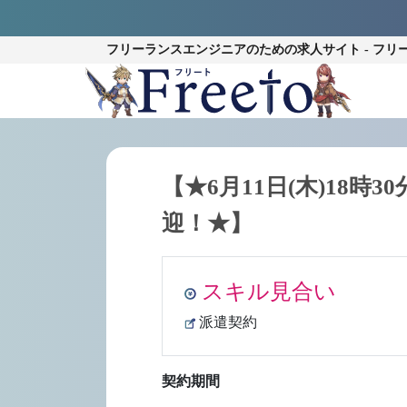
フリーランスエンジニアのための
求人サイト - フリ
【★6月11日(木)18時3
迎！★】
スキル見合い
派遣契約
契約期間