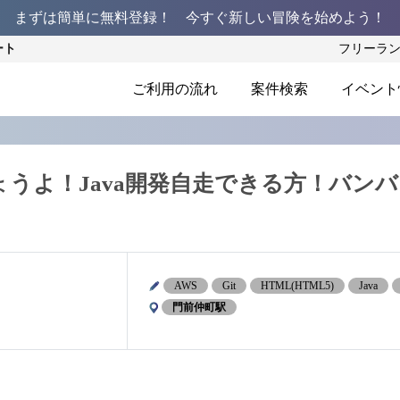
まずは簡単に無料登録！ 今すぐ新しい冒険を始めよう！
ート
フリーラ
ご利用の流れ
案件検索
イベント
うよ！Java開発自走できる方！バンバ
AWS
Git
HTML(HTML5)
Java
門前仲町駅