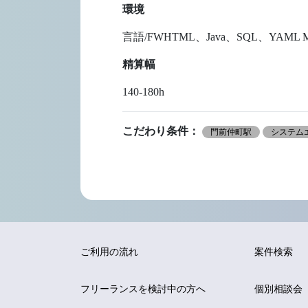
環境
言語/FWHTML、Java、SQL、YAML MW
精算幅
140-180h
こだわり条件：
門前仲町駅
システムエ
ご利用の流れ
案件検索
フリーランスを
検討中の方へ
個別相談会