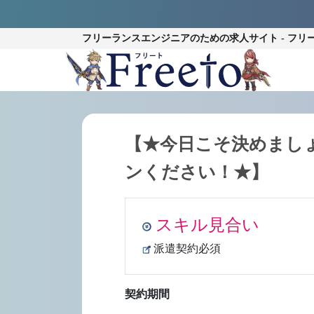
フリーランスエンジニアのための
求人サイト - フリ
【★今日こそ決めましょ
ンください！★】
スキル見合い
派遣契約必須
契約期間