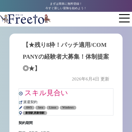
まずは簡単に無料登録！
今すぐ新しい冒険を始めよう！
【★残り8枠！パッチ適用/COM
PANYの経験者大募集！体制提案
◎★】
2026年6月4日 更新
スキル見合い
派遣契約
AWS
Java
Linux
Windows
新宿駅,西新宿駅
契約期間