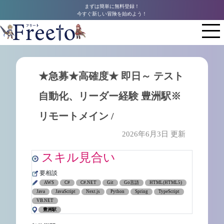
まずは簡単に無料登録！
今すぐ新しい冒険を始めよう！
★急募★高確度★ 即日～ テスト
自動化、リーダー経験 豊洲駅※
リモートメイン /
2026年6月3日 更新
スキル見合い
要相談
AWS
C#
C#.NET
Git
Go言語
HTML(HTML5)
Java
JavaScript
Next.js
Python
Spring
TypeScript
VB.NET
豊洲駅