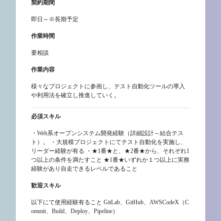
契約期間
即日～※長期予定
作業時間
要相談
作業内容
様々なプロジェクトに参画し、テスト自動化ツールの導入
や利用法を確立し推進していく。
必須スキル
・Web系オープンシステム開発経験（詳細設計～結合テス
ト）。 ・大規模プロジェクトにてテスト自動化を実施し、
リーダー経験が有る ・★1番★と、★2番★から、それぞれ1
つ以上の条件を満たすこと ★1番★いずれか１つ以上に実務
経験があり自走できるレベルであること
歓迎スキル
以下にて使用経験有ること GitLab、GitHub、AWSCodeX（C
ommit、Build、Deploy、Pipeline）