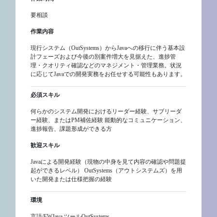
要相談
作業内容
現行システム（OutSystems）からJavaへの移行に伴う基本設
計フェーズおよび今後の別案件増大を見据えた、進捗管
理・クオリティ確認などのマネジメント・管理業務。状況
に応じてJavaでの開発実務をお任せする可能性もあります。
必須スキル
何らかのシステム開発におけるリーダー経験、サブリーダ
ー経験、またはPM補佐経験 能動的なコミュニケーション、
進捗報告、課題形成ができる方
歓迎スキル
Javaによる開発経験（現物の中身を見て内容の確認や問題提
起ができるレベル） OutSystems（アウトシステムズ）を用
いた開発または仕様把握の経験
環境
言語/FWJava ツールOutSystems