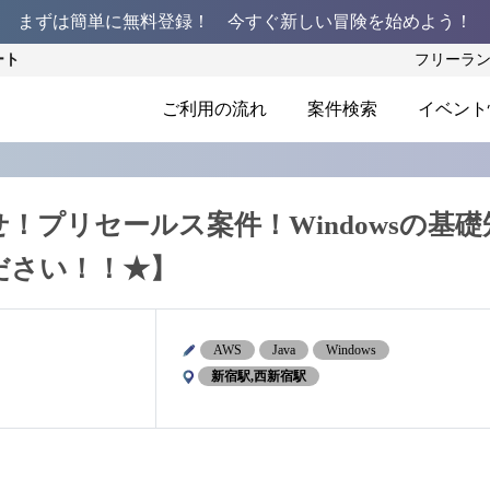
まずは簡単に無料登録！ 今すぐ新しい冒険を始めよう！
ート
フリーラ
ご利用の流れ
案件検索
イベント
せ！プリセールス案件！Windowsの基礎
ださい！！★】
AWS
Java
Windows
新宿駅,西新宿駅