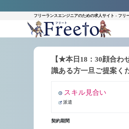
フリーランスエンジニアのための
求人サイト - フリ
【★本日18：30顔合わ
識ある方一旦ご提案く
スキル見合い
派遣
契約期間