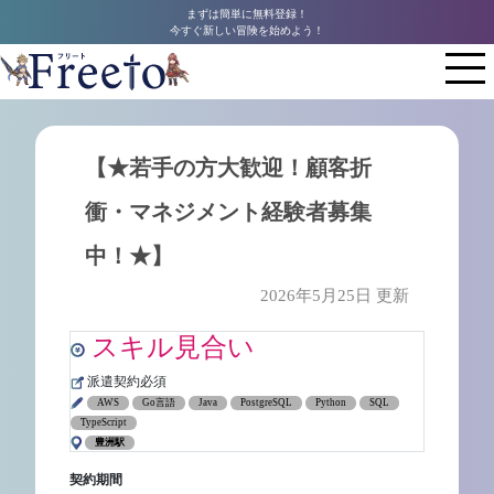
まずは簡単に無料登録！
今すぐ新しい冒険を始めよう！
【★若手の方大歓迎！顧客折
衝・マネジメント経験者募集
中！★】
2026年5月25日 更新
スキル見合い
派遣契約必須
AWS
Go言語
Java
PostgreSQL
Python
SQL
TypeScript
豊洲駅
契約期間