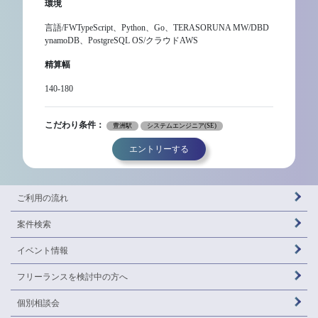
環境
言語/FWTypeScript、Python、Go、TERASORUNA MW/DBD
ynamoDB、PostgreSQL OS/クラウドAWS
精算幅
140-180
こだわり条件：
豊洲駅
システムエンジニア(SE)
エントリーする
ご利用の流れ
案件検索
イベント情報
フリーランスを
検討中の方へ
個別相談会